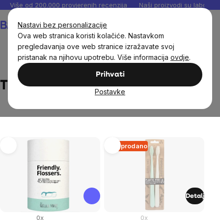
Preskoči
Više od 200.000 provjerenih recenzija
Naši proizvodi su laboratori
na
Košarica
Nastavi bez personalizacije
sadržaj
Ova web stranica koristi kolačiće. Nastavkom
pregledavanja ove web stranice izražavate svoj
pristanak na njihovu upotrebu. Više informacija
ovdje
.
Brands
The Natural Family Co.
Prihvati
The Natural Family Co.
Postavke
List
Rasprodano
of
products
Detalj
0x
0x