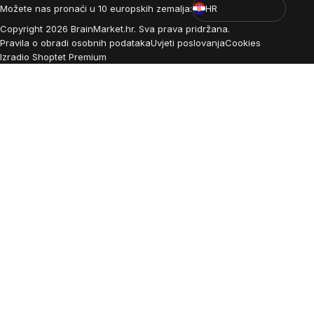
Možete nas pronaći u 10 europskih zemalja:
HR
Copyright
2026
BrainMarket.hr. Sva prava pridržana.
Pravila o obradi osobnih podataka
Uvjeti poslovanja
Cookies
Izradio Shoptet Premium