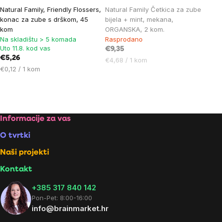
Natural Family, Friendly Flossers,
Natural Family Četkica za zube
konac za zube s drškom, 45
bijela + mint, mekana,
kom
ORGANSKA, 2 kom.
Na skladištu > 5 komada
Rasprodano
Uto 11.8. kod vas
€9,35
€5,26
Cijena
€4,68 / 1 kom
Cijena
€0,12 / 1 kom
mjere:
mjere:
Listing
controls
Footer
Informacije za vas
O tvrtki
Naši projekti
Kontakt
+385 317 840 142
Pon-Pet: 8:00-16:00
info@brainmarket.hr