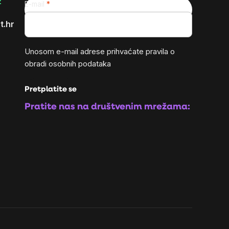
2
E-mail
t.hr
Unosom e-mail adrese prihvaćate
pravila o
obradi osobnih podataka
Pretplatite se
Pratite nas na društvenim mrežama: