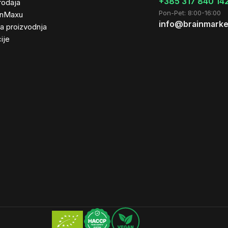
+385 317 840 14
rodaja
Pon-Pet: 8:00-16:00
inMaxu
info@brainmarke
ta proizvodnja
ije