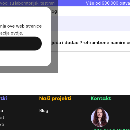
vodi su laboratorijski testirani
Više od 900.000 ostva
Moji favoriti
Blog
anja ove web stranice
macija
ovdje
.
i
Žene
Djeca
Sportska odjeća i dodaci
Prehrambene namirnic
tki
Naši projekti
Kontakt
ma
Blog
st
ti