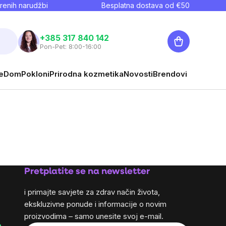
renih narudžbi
Besplatna dostava od €
50
Košarica
+385 317 840 142
Pon-Pet: 8:00-16:00
e
Dom
Pokloni
Prirodna kozmetika
Novosti
Brendovi
Pretplatite se na newsletter
i primajte savjete za zdrav način života,
ekskluzivne ponude i informacije o novim
proizvodima – samo unesite svoj e-mail.