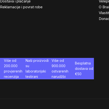
Dostava i plaćanje
Velep
Reklamacije i povrat robe
O Bra
Vlasti
Donac
Više od
Naši proizvodi
Više od
Besplatna
200.000
su
900.000
dostava od
provjerenih
laboratorijski
ostvarenih
€
50
recenzija
testirani
narudžbi