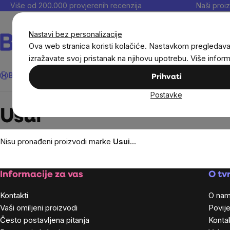
Preskoči
Više od 200.000 provjerenih recenzija
Naši proiz
na
sadržaj
Nastavi bez personalizacije
Ova web stranica koristi kolačiće. Nastavkom pregledav
izražavate svoj pristanak na njihovu upotrebu. Više infor
Traži
BrainMax®
Uštedi
Ciljevi
Dodaci prehrani
Noviteti
Muškarc
Prihvati
Postavke
Brands
Usui
Usui
Nisu pronađeni proizvodi marke
Usui
...
Footer
Informacije za vas
O tvr
Kontakti
O na
Vaši omiljeni proizvodi
Povije
Često postavljena pitanja
Kontak