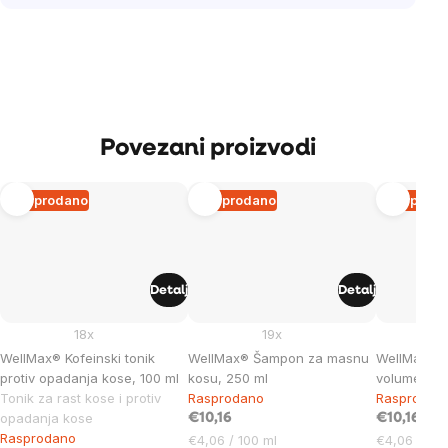
Povezani proizvodi
Rasprodano
Rasprodano
Rasprod
Detalj
Detalj
18x
19x
WellMax® Kofeinski tonik
WellMax® Šampon za masnu
WellMax® 
protiv opadanja kose, 100 ml
kosu, 250 ml
volumen, 2
Tonik za rast kose i protiv
Rasprodano
Rasprodan
opadanja kose
€10,16
€10,16
Rasprodano
Cijena
Cijena
€4,06 / 100 ml
€4,06 / 100