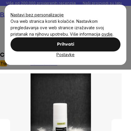
Preskoči
Više od 200.000 provjerenih recenzija
Naši proizvodi su laboratori
na
Košarica
Nastavi bez personalizacije
sadržaj
Ova web stranica koristi kolačiće. Nastavkom
pregledavanja ove web stranice izražavate svoj
pristanak na njihovu upotrebu. Više informacija
ovdje
.
Prirodna kozmetika
Dezodoransi
Prihvati
Postavke
Caltha dezodorans Citrus, 50 ml
Tip
Nije ocijenjeno
The
average
product
rating
is
0,0
out
of
5
stars.