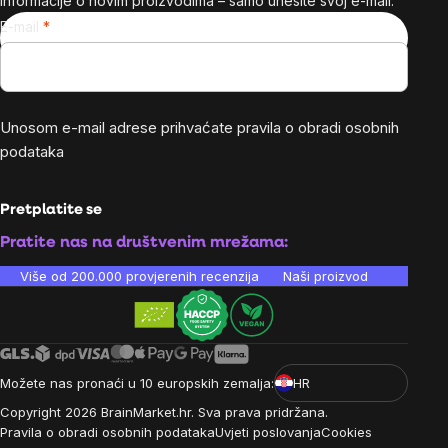
informacije o novim proizvodima – samo unesite svoj e-mail.
E-mail
Unosom e-mail adrese prihvaćate
pravila o obradi osobnih
podataka
Pretplatite se
Pratite nas na društvenim mrežama:
Više od 200.000 provjerenih recenzija
Naši proizvodi su laboratori
Možete nas pronaći u 10 europskih zemalja:
HR
Copyright
2026
BrainMarket.hr. Sva prava pridržana.
Pravila o obradi osobnih podataka
Uvjeti poslovanja
Cookies