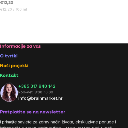
€12,20
mjere:
mjere:
Cijena
€12,20 / 100 ml
mjere:
Footer
Informacije za vas
O tvrtki
Naši projekti
Kontakt
+385 317 840 142
Pon-Pet: 8:00-16:00
info@brainmarket.hr
Pretplatite se na newsletter
i primajte savjete za zdrav način života, ekskluzivne ponude i