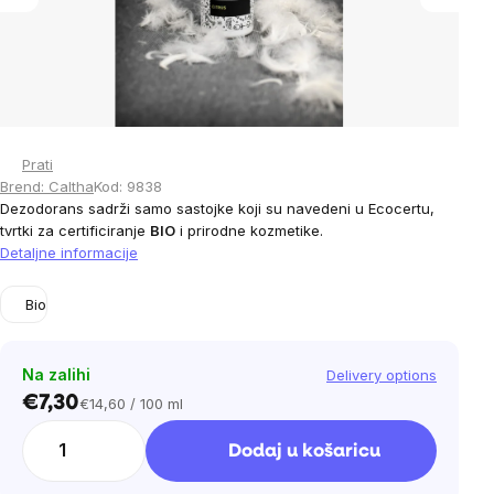
Prati
Brend:
Caltha
Kod:
9838
Dezodorans sadrži samo sastojke koji su navedeni u Ecocertu,
tvrtki za certificiranje
BIO
i prirodne kozmetike.
Detaljne informacije
Bio
Na zalihi
Delivery options
€7,30
€14,60 / 100 ml
Cijena
mjere:
Dodaj u košaricu