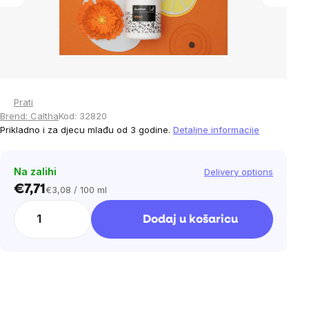
Prati
Brend:
Caltha
Kod:
32820
Prikladno i za djecu mlađu od 3 godine.
Detaljne informacije
Na zalihi
Delivery options
€7,71
€3,08 / 100 ml
Cijena
mjere:
Dodaj u košaricu