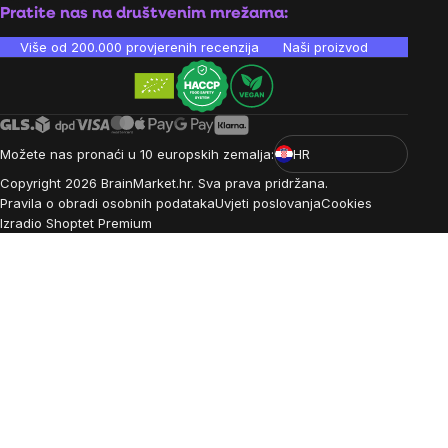
Pratite nas na društvenim mrežama:
Više od 200.000 provjerenih recenzija
Naši proizvodi su laboratori
Možete nas pronaći u 10 europskih zemalja:
HR
Copyright
2026
BrainMarket.hr. Sva prava pridržana.
Pravila o obradi osobnih podataka
Uvjeti poslovanja
Cookies
Izradio Shoptet Premium