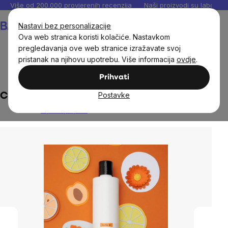
Preskoči
Više od 200.000 provjerenih recenzija
Naši proizvodi su laboratori
na
Košarica
Nastavi bez personalizacije
sadržaj
Ova web stranica koristi kolačiće. Nastavkom
pregledavanja ove web stranice izražavate svoj
pristanak na njihovu upotrebu. Više informacija
ovdje
.
Djeca
Dječja kozmetika
Prihvati
Postavke
Caltha - Dječji šampon s nevenom, 250 ml
Nije ocijenjeno
The
average
product
rating
is
0,0
out
of
5
stars.