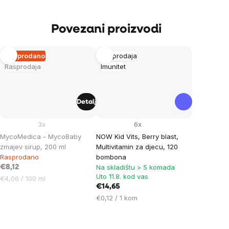
Povezani proizvodi
Rasprodano
Rasprodaja
Rasprodaja
Imunitet
Detalj
3x
6x
MycoMedica - MycoBaby
NOW Kid Vits, Berry blast,
zmajev sirup, 200 ml
Multivitamin za djecu, 120
Rasprodano
bombona
Na skladištu > 5 komada
€8,12
Uto 11.8. kod vas
Cijena
€4,06 / 100 ml
€14,65
mjere:
Cijena
€0,12 / 1 kom
mjere: