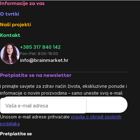
Footer
Informacije za vas
O tvrtki
Naši projekti
Kontakt
+385 317 840 142
Pon-Pet: 8:00-16:00
info@brainmarket.hr
Pretplatite se na newsletter
i primajte savjete za zdrav način života, ekskluzivne ponude i
informacije o novim proizvodima – samo unesite svoj e-mail.
Unosom e-mail adrese prihvaćate
pravila o obradi osobnih
podataka
Pretplatite se