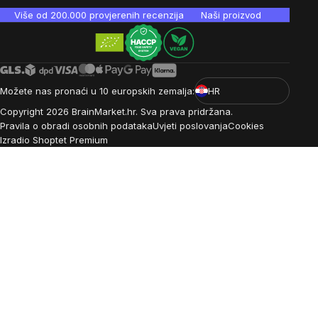
Više od 200.000 provjerenih recenzija
Naši proizvodi su laboratori
Možete nas pronaći u 10 europskih zemalja:
HR
Copyright
2026
BrainMarket.hr. Sva prava pridržana.
Pravila o obradi osobnih podataka
Uvjeti poslovanja
Cookies
Izradio Shoptet Premium