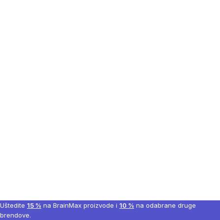
Uštedite
15 %
na BrainMax proizvode i
10 %
na odabrane druge
brendove.