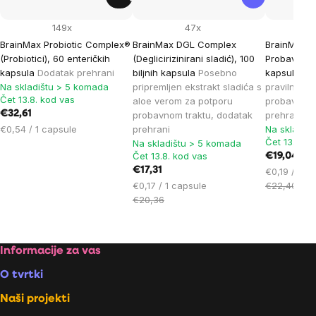
149x
47x
BrainMax Probiotic Complex®
BrainMax DGL Complex
BrainMax D
(Probiotici), 60 enteričkih
(Deglicirizinirani sladić), 100
Probavni Enz
kapsula
Dodatak prehrani
biljnih kapsula
Posebno
kapsula
Ko
Na skladištu > 5 komada
pripremljen ekstrakt sladića s
pravilnu p
Čet 13.8. kod vas
aloe verom za potporu
probavnim 
€32,61
probavnom traktu, dodatak
prehrani
Cijena
€0,54 / 1 capsule
prehrani
Na skladiš
Čet 13.8. k
mjere:
Na skladištu > 5 komada
Čet 13.8. kod vas
€19,04
€17,31
Cijena
€0,19 / 1 c
Cijena
mjere:
€0,17 / 1 capsule
€22,40
mjere:
€20,36
Footer
Informacije za vas
O tvrtki
Naši projekti