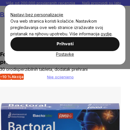
Preskoči
Više od 200.000 provjerenih recenzija
Naši proizvodi su laboratori
na
Košarica
Nastavi bez personalizacije
sadržaj
Ova web stranica koristi kolačiće. Nastavkom
pregledavanja ove web stranice izražavate svoj
pristanak na njihovu upotrebu. Više informacija
ovdje
.
Dodaci prehrani
Probiotici i prebiotici
Prihvati
Postavke
Favea Bactoral & vitamin D, oralni
probiotik, 30 tableta
30 orodisperzibilnih tableta, dodatak prehrani
–10 %
Akcija
Nije ocijenjeno
The
average
product
rating
is
0,0
out
of
5