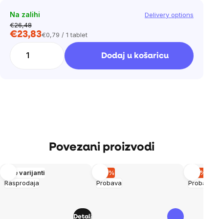
Na zalihi
Delivery options
€26,48
€23,83
€0,79 / 1 tablet
Cijena
mjere:
Dodaj u košaricu
Povezani proizvodi
Više varijanti
–14 %
–15 %
Rasprodaja
Probava
Probava
Detalj