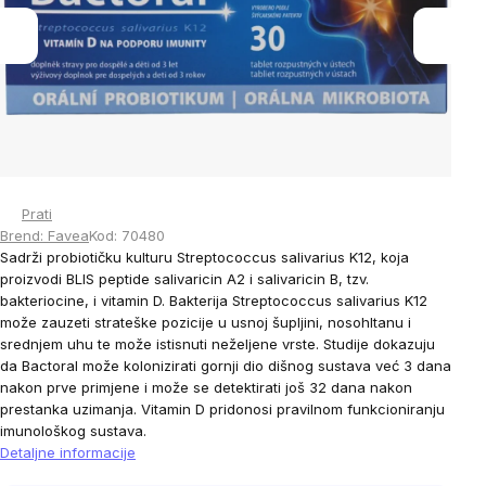
stars.
Prati
Brend:
Favea
Kod:
70480
Sadrži probiotičku kulturu
Streptococcus salivarius
K12, koja
proizvodi BLIS peptide salivaricin A2 i salivaricin B, tzv.
bakteriocine, i vitamin D. Bakterija
Streptococcus salivarius
K12
može zauzeti strateške pozicije u usnoj šupljini, nosohltanu i
srednjem uhu te može istisnuti neželjene vrste. Studije dokazuju
da Bactoral može kolonizirati gornji dio dišnog sustava već 3 dana
nakon prve primjene i može se detektirati još 32 dana nakon
prestanka uzimanja. Vitamin D pridonosi pravilnom funkcioniranju
imunološkog sustava.
Detaljne informacije