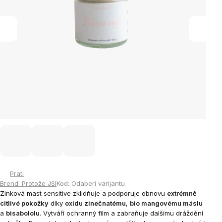
Prati
Brend:
Protože JSI
Kod:
Odaberi varijantu
Zinková mast sensitive zklidňuje a podporuje obnovu
extrémně
citlivé pokožky
díky
oxidu zinečnatému
,
bio mangovému máslu
a
bisabololu
. Vytváří ochranný film a zabraňuje dalšímu dráždění