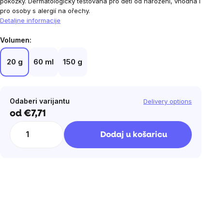
pokožky. Dermatologicky testovaná pro děti od narození, vhodná i
pro osoby s alergií na ořechy.
Detaljne informacije
Volumen:
20 g
60 ml
150 g
Odaberi varijantu
Delivery options
od
€7,71
Cijena
mjere:
Dodaj u košaricu