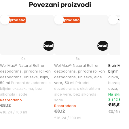
Povezani proizvodi
Rasprodano
Rasprodano
Imunitet
Detalj
Detalj
0x
3x
WellMax® Natural Roll-on
WellMax® Natural Roll-on
BrainMax Z
dezodorans, prirodni roll-on
dezodorans, prirodni roll-on
biljnih kap
dezodorans, uniseks, biljni,
dezodorans, uniseks, aloe
cinka, bakr
50 ml
Prirodni dezodorans s
vera, 50 ml
Prirodni
bioraspolož
biljnim ekstraktima, bez
dezodorans s ekstraktom
doza, doda
alkohola i sode
aloe vere, bez alkohola i
Na skladiš
Sri 12.8. ko
Rasprodano
sode
€15,87
Rasprodano
€8,12
Cijena
€0,16 / 1 c
Cijena
€8,12
€16,24 / 100 ml
mjere:
mjere:
Cijena
€16,24 / 100 ml
mjere: