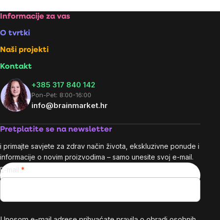
Footer
Informacije za vas
O tvrtki
Naši projekti
Kontakt
+385 317 840 142
Pon-Pet: 8:00-16:00
info@brainmarket.hr
Pretplatite se na newsletter
i primajte savjete za zdrav način života, ekskluzivne ponude i
informacije o novim proizvodima – samo unesite svoj e-mail.
E-mail
Unosom e-mail adrese prihvaćate
pravila o obradi osobnih