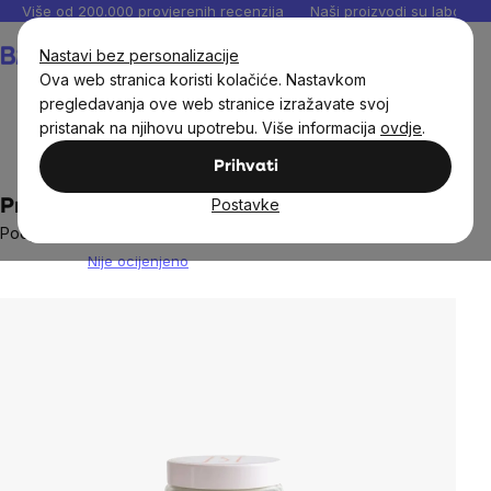
Preskoči
Više od 200.000 provjerenih recenzija
Naši proizvodi su laboratori
na
Košarica
Nastavi bez personalizacije
sadržaj
Ova web stranica koristi kolačiće. Nastavkom
pregledavanja ove web stranice izražavate svoj
pristanak na njihovu upotrebu. Više informacija
ovdje
.
Prirodna kozmetika
Njega tijela
Prihvati
Postavke
Protože JSI - Zinková mast SENSITIVE
Podpora velmi citlivé pokožky
Nije ocijenjeno
The
average
product
rating
is
0,0
out
of
5
stars.