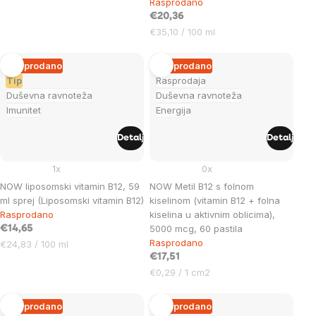
Rasprodano
mjere:
€20,36
Cijena
€35,10 / 100 ml
mjere:
Rasprodano
Rasprodano
Tip
Rasprodaja
Duševna ravnoteža
Duševna ravnoteža
Imunitet
Energija
Detalj
Detalj
1x
0x
NOW liposomski vitamin B12, 59
NOW Metil B12 s folnom
ml sprej (Liposomski vitamin B12)
kiselinom (vitamin B12 + folna
Rasprodano
kiselina u aktivnim oblicima),
5000 mcg, 60 pastila
€14,65
Rasprodano
Cijena
€24,83 / 100 ml
mjere:
€17,51
Cijena
€0,29 / 1 cm2
mjere:
Rasprodano
Rasprodano