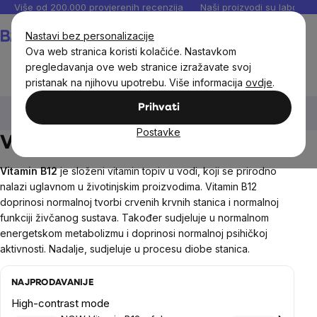
Preskoči
Više od 200.000 provjerenih recenzija
Naši proizvodi su laboratori
na
Košarica
Nastavi bez personalizacije
sadržaj
Ova web stranica koristi kolačiće. Nastavkom
pregledavanja ove web stranice izražavate svoj
pristanak na njihovu upotrebu. Više informacija
ovdje
.
Dodaci prehrani
Vitamini i multivitamini
Vitamin B
Prihvati
Vitamin B12
Postavke
Vitamin B12
Vitamin B12
je složeni vitamin topiv u vodi, koji se prirodno
nalazi uglavnom u životinjskim proizvodima. Vitamin B12
doprinosi normalnoj tvorbi crvenih krvnih stanica i normalnoj
funkciji živčanog sustava. Također sudjeluje u normalnom
energetskom metabolizmu i doprinosi normalnoj psihičkoj
aktivnosti. Nadalje, sudjeluje u procesu diobe stanica.
NAJPRODAVANIJE
High-contrast mode