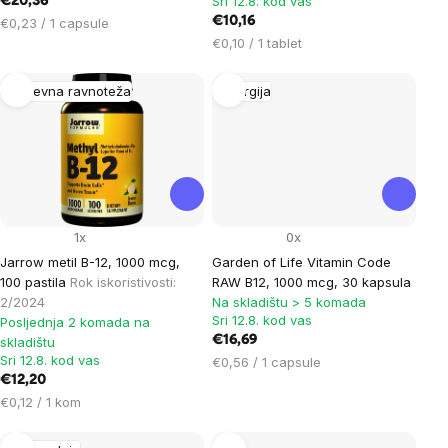
Sri 12.8. kod vas
€20,36
Cijena
€10,16
€0,23 / 1 capsule
mjere:
Cijena
€0,10 / 1 tablet
mjere:
Duševna ravnoteža
Energija
1x
0x
Jarrow metil B-12, 1000 mcg,
Garden of Life Vitamin Code
100 pastila
Rok iskoristivosti:
RAW B12, 1000 mcg, 30 kapsula
2/2024
Na skladištu > 5 komada
Sri 12.8. kod vas
Posljednja 2 komada na
€16,69
skladištu
Sri 12.8. kod vas
Cijena
€0,56 / 1 capsule
€12,20
mjere:
Cijena
€0,12 / 1 kom
mjere: