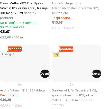
Osavi Methyl-B12 Oral Spray,
Apollo's Hegemony
Vitamin B12 oralni sprej, trešnja,
Adenosilkobalamin vitamin B12,
100 mcg, 25 ml
dodatak
120 tableta
prehrani
Rasprodano
Na skladištu > 5 komada
€10,98
Sri 12.8. kod vas
Cijena
€0,09 / 1 tablet
€5,67
mjere:
Cijena
€22,68 / 100 ml
mjere:
Rasprodano
Rasprodano
Energija
Tip
Detalj
Detalj
0x
0x
Aroha Vitamin B12, 90 tableta
Garden of Life Organics B-12,
Rasprodano
sprej s vitaminom B12, okus
maline, BIO, 58 ml
Dodatak
€16,28
prehrani
Cijena
€0,18 / 1 tablet