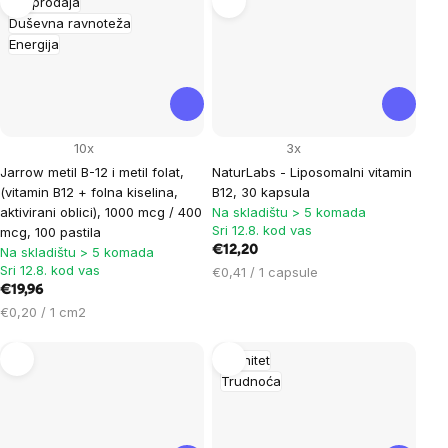
Rasprodaja
Duševna ravnoteža
Energija
10x
3x
Jarrow metil B-12 i metil folat,
NaturLabs - Liposomalni vitamin
(vitamin B12 + folna kiselina,
B12, 30 kapsula
aktivirani oblici), 1000 mcg / 400
Na skladištu > 5 komada
Sri 12.8. kod vas
mcg, 100 pastila
€12,20
Na skladištu > 5 komada
Sri 12.8. kod vas
Cijena
€0,41 / 1 capsule
€19,96
mjere:
Cijena
€0,20 / 1 cm2
mjere:
Imunitet
Trudnoća