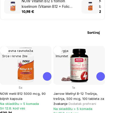
NOW Vitamin B12 s folnom
NOW met
kiselinom (Vitamin B12 + Folic
biljnih 
Acid with Folic Acid), 5000 mcg,
10,98 €
20,36 €
60 pastila
Sortiraj
List
Duševna ravnoteža
Energija
Srce i krvne žile
Imunitet
of
products
5x
1x
NOW metil B12 5000 mcg, 90
Jarrow Methyl B-12 Trešnja,
biljnih kapsula
trešnja, 500 mcg, 100 tableta za
Na skladištu > 5 komada
žvakanje
Dodatak prehrani
Sri 12.8. kod vas
Na skladištu > 5 komada