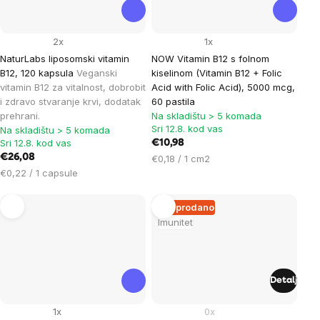
2x
1x
NaturLabs liposomski vitamin
NOW Vitamin B12 s folnom
B12, 120 kapsula
Veganski
kiselinom (Vitamin B12 + Folic
vitamin B12 za vitalnost, dobrobit
Acid with Folic Acid), 5000 mcg,
i zdravo stvaranje krvi, dodatak
60 pastila
prehrani.
Na skladištu > 5 komada
Sri 12.8. kod vas
Na skladištu > 5 komada
Sri 12.8. kod vas
€10,98
€26,08
Cijena
€0,18 / 1 cm2
Cijena
mjere:
€0,22 / 1 capsule
mjere:
Rasprodano
Imunitet
Detalj
1x
0x