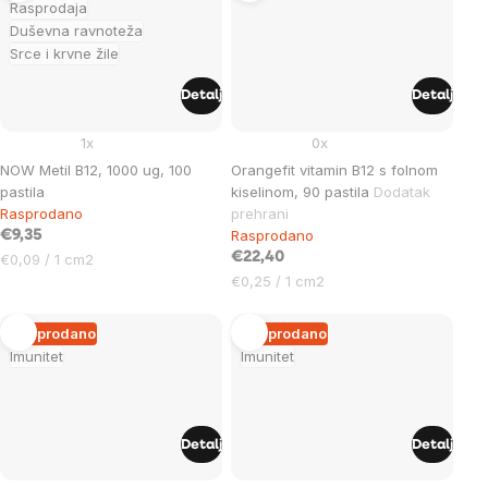
Rasprodaja
Duševna ravnoteža
Srce i krvne žile
Detalj
Detalj
1x
0x
NOW Metil B12, 1000 ug, 100
Orangefit vitamin B12 s folnom
pastila
kiselinom, 90 pastila
Dodatak
Rasprodano
prehrani
Rasprodano
€9,35
Cijena
€22,40
€0,09 / 1 cm2
mjere:
Cijena
€0,25 / 1 cm2
mjere:
Rasprodano
Rasprodano
Imunitet
Imunitet
Detalj
Detalj