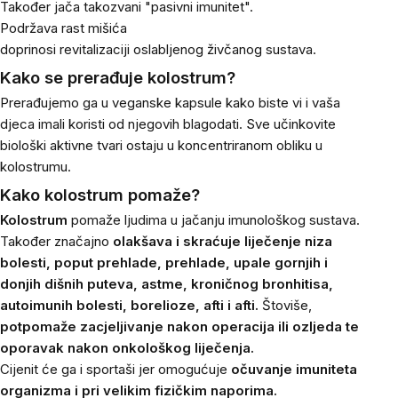
Također jača takozvani "pasivni imunitet".
Podržava rast mišića
doprinosi revitalizaciji oslabljenog živčanog sustava.
Kako se prerađuje kolostrum?
Prerađujemo ga u veganske kapsule kako biste vi i vaša
djeca imali koristi od njegovih blagodati. Sve učinkovite
biološki aktivne tvari ostaju u koncentriranom obliku u
kolostrumu.
Kako kolostrum pomaže?
Kolostrum
pomaže ljudima u jačanju imunološkog sustava.
Također značajno
olakšava i skraćuje liječenje niza
bolesti, poput prehlade, prehlade, upale gornjih i
donjih dišnih puteva, astme, kroničnog bronhitisa,
autoimunih bolesti, borelioze, afti i afti.
Štoviše,
potpomaže zacjeljivanje nakon operacija ili ozljeda te
oporavak nakon onkološkog liječenja.
Cijenit će ga i sportaši jer omogućuje
očuvanje imuniteta
organizma i pri velikim fizičkim naporima.