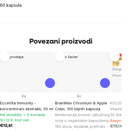
60 kapsula
Povezani proizvodi
Rasprodaja
Krvni šećer
Rasprod
Tip
Rasproda
Imunitet
0x
4x
EcceVita Immunity -
BrainMax Chromium & Apple
KOLOSTRUM
koncentrirani ekstrakti, 50 ml
Cider, 100 biljnih kapsula
Vitamin D3 
Na skladištu > 5 komada
Kombinacija kroma i jabučnog
30 štapića
Sri 12.8. kod vas
octa u veganskim kapsulama,
Rasprodan
€12,61
100 doza, dodatak prehrani
€19,14