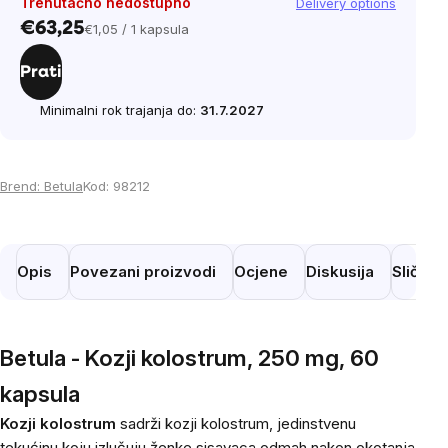
Trenutačno nedostupno
Delivery options
€63,25
€1,05 / 1 kapsula
Cijena
mjere:
Prati
Minimalni rok trajanja do:
31.7.2027
Brend:
Betula
Kod:
98212
Opis
Povezani proizvodi
Ocjene
Diskusija
Slični 
Betula - Kozji kolostrum, 250 mg, 60
kapsula
Kozji kolostrum
sadrži kozji kolostrum, jedinstvenu
tekućinu koju izlučuju ženke sisavaca odmah nakon okotanja