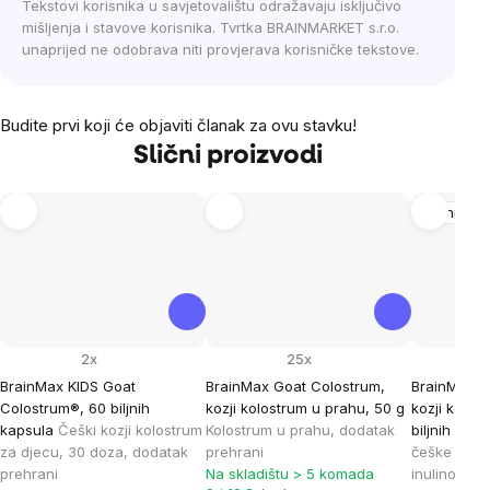
Tekstovi korisnika u savjetovalištu odražavaju isključivo
mišljenja i stavove korisnika. Tvrtka BRAINMARKET s.r.o.
unaprijed ne odobrava niti provjerava korisničke tekstove.
Budite prvi koji će objaviti članak za ovu stavku!
Slični proizvodi
Imunitet
2x
25x
BrainMax KIDS Goat
BrainMax Goat Colostrum,
BrainMax G
Colostrum®, 60 biljnih
kozji kolostrum u prahu, 50 g
kozji kolos
kapsula
Češki kozji kolostrum
Kolostrum u prahu, dodatak
biljnih kap
za djecu, 30 doza, dodatak
prehrani
češke koze
prehrani
Na skladištu > 5 komada
inulinom, d