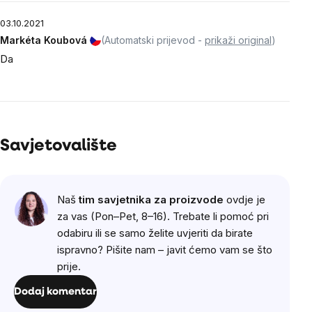
03.10.2021
Markéta Koubová
(Automatski prijevod -
prikaži original
)
Da
Savjetovalište
Naš
tim savjetnika za proizvode
ovdje je
za vas (Pon–Pet, 8–16). Trebate li pomoć pri
odabiru ili se samo želite uvjeriti da birate
ispravno? Pišite nam – javit ćemo vam se što
prije.
Dodaj komentar