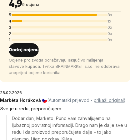
4,9
9 ocjena
5
8x
4
1x
3
0x
2
0x
1
0x
Dodaj ocjenu
Ocjene proizvoda odražavaju isključivo mišljenja i
stavove kupaca. Tvrtka BRAINMARKET s.r.o. ne odobrava
unaprijed ocjene korisnika.
28.02.2026
Markéta Horáková
(Automatski prijevod -
prikaži original
)
Sve je u redu, preporučujem.
Dobar dan, Marketo, Puno vam zahvaljujemo na
ljubaznoj povratnoj informaciji. Drago nam je da je sve u
redu i da proizvod preporučujete dalje – to jako
cijenimo. Lijep pozdrav, Klára