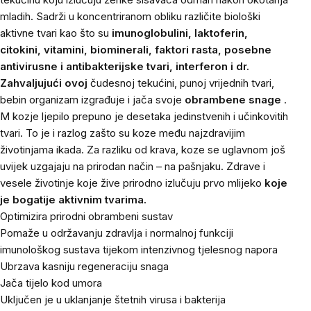
mladih. Sadrži u koncentriranom obliku različite biološki
aktivne tvari kao što su
imunoglobulini, laktoferin,
citokini, vitamini, biominerali, faktori rasta, posebne
antivirusne i antibakterijske tvari, interferon i dr.
Zahvaljujući ovoj
čudesnoj tekućini, punoj vrijednih tvari,
bebin organizam izgrađuje i jača svoje
obrambene snage
.
M
kozje ljepilo prepuno je desetaka jedinstvenih i učinkovitih
tvari. To je i razlog zašto su koze među najzdravijim
životinjama ikada. Za razliku od krava, koze se uglavnom još
uvijek uzgajaju na prirodan način – na pašnjaku. Zdrave i
vesele životinje koje žive prirodno izlučuju prvo mlijeko
koje
je bogatije aktivnim tvarima.
Optimizira prirodni obrambeni sustav
Pomaže u održavanju zdravlja i normalnoj funkciji
imunološkog sustava tijekom intenzivnog tjelesnog napora
Ubrzava kasniju regeneraciju snaga
Jača tijelo kod umora
Uključen je u uklanjanje štetnih virusa i bakterija