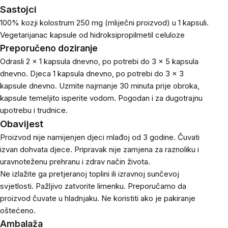
Sastojci
100% kozji kolostrum 250 mg (mliječni proizvod) u 1 kapsuli.
Vegetarijanac
kapsule od hidroksipropilmetil celuloze
Preporučeno doziranje
Odrasli 2 x 1 kapsula dnevno, po potrebi do 3 x 5 kapsula
dnevno. Djeca 1 kapsula dnevno, po potrebi do 3 x 3
kapsule dnevno. Uzmite najmanje 30 minuta prije obroka,
kapsule temeljito isperite vodom. Pogodan i za dugotrajnu
upotrebu i trudnice.
Obavijest
Proizvod nije namijenjen djeci mlađoj od 3 godine. Čuvati
izvan dohvata djece. Pripravak nije zamjena za raznoliku i
uravnoteženu prehranu i zdrav način života.
Ne izlažite ga pretjeranoj toplini ili izravnoj sunčevoj
svjetlosti. Pažljivo zatvorite limenku. Preporučamo da
proizvod čuvate u hladnjaku. Ne koristiti ako je pakiranje
oštećeno.
Ambalaža