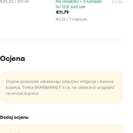
Cijena
€25,22 / 100 ml
Na skladištu > 5 komada
Cijena
€0,64 / 1 k
Sri 12.8. kod vas
mjere:
mjere:
€11,79
Cijena
€0,12 / 1 capsule
mjere:
Ocjena
Ocjene proizvoda odražavaju isključivo mišljenja i stavove
kupaca. Tvrtka BRAINMARKET s.r.o. ne odobrava unaprijed
recenzije kupaca.
Dodaj ocjenu