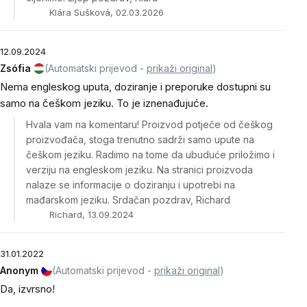
Klára Sušková, 02.03.2026
12.09.2024
Zsófia
(Automatski prijevod -
prikaži original
)
Nema engleskog uputa, doziranje i preporuke dostupni su
samo na češkom jeziku. To je iznenađujuće.
Hvala vam na komentaru! Proizvod potječe od češkog
proizvođača, stoga trenutno sadrži samo upute na
češkom jeziku. Radimo na tome da ubuduće priložimo i
verziju na engleskom jeziku. Na stranici proizvoda
nalaze se informacije o doziranju i upotrebi na
mađarskom jeziku. Srdačan pozdrav, Richard
Richard, 13.09.2024
31.01.2022
Anonym
(Automatski prijevod -
prikaži original
)
Da, izvrsno!