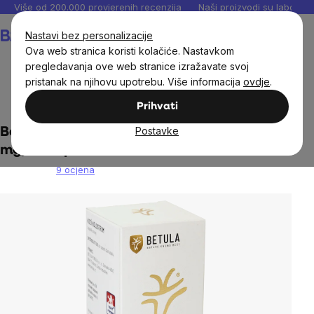
Preskoči
Više od 200.000 provjerenih recenzija
Naši proizvodi su laboratori
na
Košarica
Nastavi bez personalizacije
sadržaj
Ova web stranica koristi kolačiće. Nastavkom
pregledavanja ove web stranice izražavate svoj
pristanak na njihovu upotrebu. Više informacija
ovdje
.
Dodaci prehrani
Kolostrum
Prihvati
Postavke
Betula - Kozji kolostrum (kolostrum), 250
mg, 60 kapsula
9 ocjena