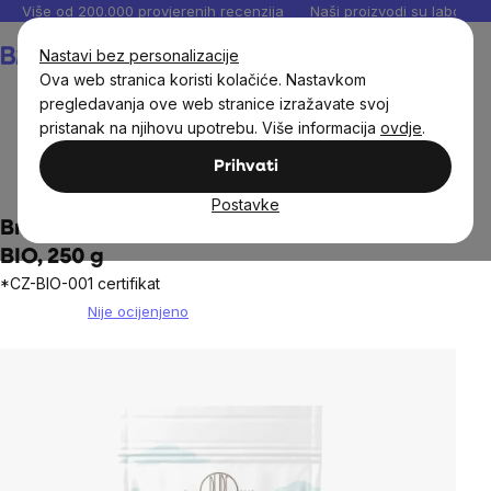
Preskoči
Više od 200.000 provjerenih recenzija
Naši proizvodi su laboratori
na
Košarica
Nastavi bez personalizacije
sadržaj
Ova web stranica koristi kolačiće. Nastavkom
pregledavanja ove web stranice izražavate svoj
pristanak na njihovu upotrebu. Više informacija
ovdje
.
BrainMax®
Hrana
Sušeno voće
Orašasti plodovi i
Prihvati
sjemenke
Postavke
BrainMax Pure® Chia Seeds, Chia sjemenke
BIO, 250 g
*CZ-BIO-001 certifikat
Nije ocijenjeno
The
average
product
rating
is
0,0
out
of