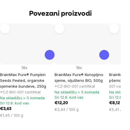
Povezani proizvodi
18x
18x
BrainMax Pure® Pumpkin
BrainMax Pure® Konopljino
BrainMax P
Seeds Peeled, organske
sjeme, oljušteno BIO, 500g
pšenica BI
sjemenke bundeve, 250g
*CZ-BIO-001 certifikat
001 certifik
*CZ-BIO-001 certifikat
Na skladištu > 5 komada
Na skladiš
Sri 12.8. kod vas
Sri 12.8. ko
Na skladištu > 5 komada
Sri 12.8. kod vas
€12,20
€8,12
€3,63
Cijena
Cijena
€2,44 / 100 g
€5,41 / 100
Cijena
mjere:
mjere:
€1,45 / 100 g
mjere: