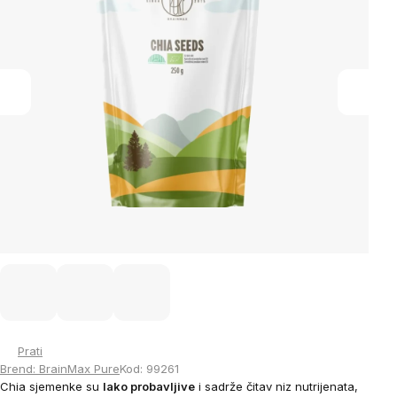
5
stars.
Prati
Brend:
BrainMax Pure
Kod:
99261
Chia sjemenke su
lako probavljive
i sadrže čitav niz nutrijenata,