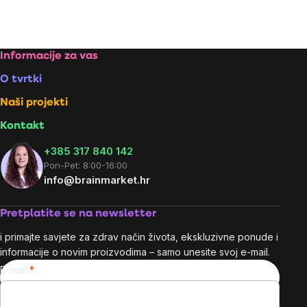
Footer
Informacije za vas
O tvrtki
Naši projekti
Kontakt
+385 317 840 142
Pon-Pet: 8:00-16:00
info@brainmarket.hr
Pretplatite se na newsletter
i primajte savjete za zdrav način života, ekskluzivne ponude i
informacije o novim proizvodima – samo unesite svoj e-mail.
E-mail