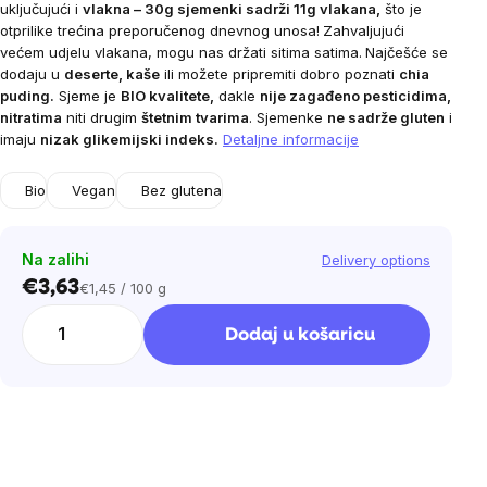
uključujući i
vlakna – 30g sjemenki sadrži 11g vlakana,
što je
otprilike trećina preporučenog dnevnog unosa!
Zahvaljujući
većem udjelu vlakana, mogu nas držati sitima satima.
Najčešće se
dodaju u
deserte, kaše
ili možete pripremiti dobro poznati
chia
puding.
Sjeme je
BIO kvalitete,
dakle
nije zagađeno pesticidima,
nitratima
niti drugim
štetnim tvarima
. Sjemenke
ne sadrže gluten
i
imaju
nizak glikemijski indeks.
Detaljne informacije
Bio
Vegan
Bez glutena
Na zalihi
Delivery options
€3,63
€1,45 / 100 g
Cijena
mjere:
Dodaj u košaricu