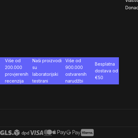
Vlasti
Donac
Više od
Naši proizvodi
Više od
Besplatna
200.000
su
900.000
dostava od
provjerenih
laboratorijski
ostvarenih
€
50
recenzija
testirani
narudžbi