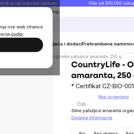
vodi su laboratorijski testirani
Više od 900.000 ostva
Moji favoriti
Blog
anja ove web stranice
macija
ovdje
.
i
Žene
Djeca
Sportska odjeća i dodaci
Prehrambene namirnic
uljice
CountryLife - Organske pahuljice amaranta, 250 g
CountryLife - 
amaranta, 250
* Certifikat CZ-BIO-001
Nije ocijenjeno
The
Prati
average
Sitne pahuljice amaranta orga
product
Detaljne informacije
rating
is
Bio
Bez glutena
Bez