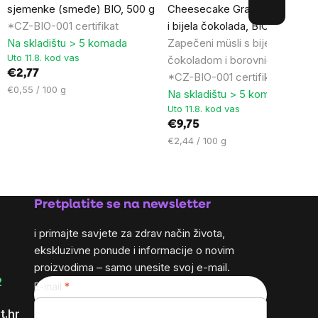
-
sjemenke (smeđe) BIO, 500 g
Cheesecake Granola, borovni
*CZ-BIO-001 certifikat
i bijela čokolada, BIO, 400 g
Na skladištu > 5 komada
Zapečeni müsli s bijelom
Uto 11.8. kod vas
čokoladom i borovnicama /
€2,77
*CZ-BIO-001 certifikat
Cijena
€0,55 / 100 g
Na skladištu > 5 komada
mjere:
Uto 11.8. kod vas
€9,75
Cijena
€2,44 / 100 g
mjere:
Pretplatite se na newsletter
i primajte savjete za zdrav način života,
ekskluzivne ponude i informacije o novim
proizvodima – samo unesite svoj e-mail.
2
E-mail
t.hr