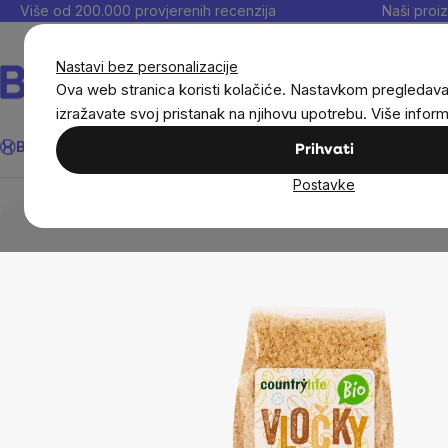
Preskoči
Više od 200.000 provjerenih recenzija
Naši proiz
na
sadržaj
Nastavi bez personalizacije
Ova web stranica koristi kolačiće. Nastavkom pregledav
izražavate svoj pristanak na njihovu upotrebu. Više infor
Traži
BrainMax®
Uštedi
Ciljevi
Dodaci prehrani
Noviteti
Muškarc
Prihvati
Postavke
Prehrambene namirnice
Zdrav doručak
Pah