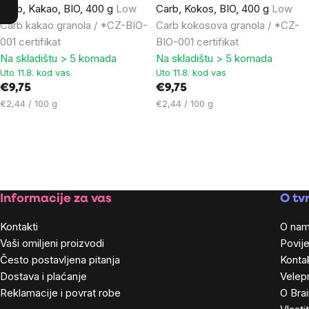
Carb, Kakao, BIO, 400 g
Low
Carb, Kokos, BIO, 400 g
Low
Carb kakao granola / *CZ-BIO-
Carb kokosova granola / *CZ-
001 certifikat
BIO-001 certifikat
Na skladištu > 5 komada
Na skladištu > 5 komada
Uto 11.8. kod vas
Uto 11.8. kod vas
€9,75
€9,75
Cijena
Cijena
€2,44 / 100 g
€2,44 / 100 g
mjere:
mjere:
Footer
Informacije za vas
O tvr
Kontakti
O na
Vaši omiljeni proizvodi
Povije
Često postavljena pitanja
Kontak
Dostava i plaćanje
Velep
Reklamacije i povrat robe
O Bra