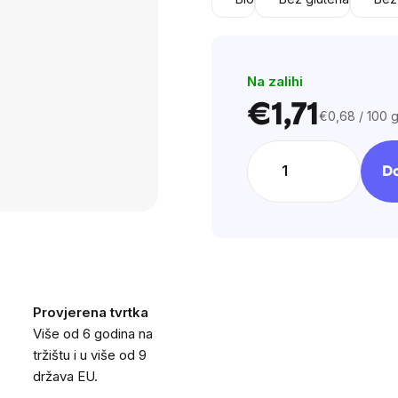
0,0
out
of
5
Na zalihi
stars.
€1,71
€0,68 / 100 
Cijena
mjere:
Do
Provjerena tvrtka
Više od 6 godina na
tržištu i u više od 9
država EU.