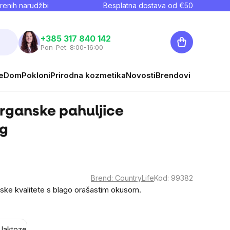
renih narudžbi
Besplatna dostava od €
50
Košarica
+385 317 840 142
Pon-Pet: 8:00-16:00
e
Dom
Pokloni
Prirodna kozmetika
Novosti
Brendovi
Organske pahuljice
 g
Brend:
CountryLife
Kod:
99382
nske kvalitete s blago orašastim okusom.
 laktoze