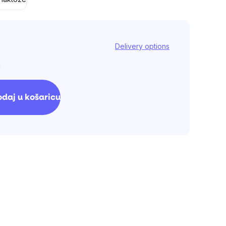
Delivery options
g
daj u košaricu