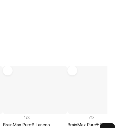
12x
71x
BrainMax Pure® Laneno
BrainMax Pure® Blueberry