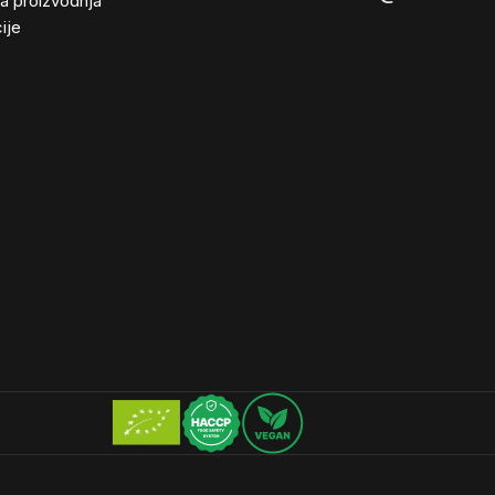
ta proizvodnja
ije